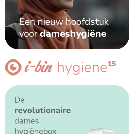
Een nieuw hoofdstuk
voor
dameshygiëne
De
revolutionaire
dames
hygiënebox