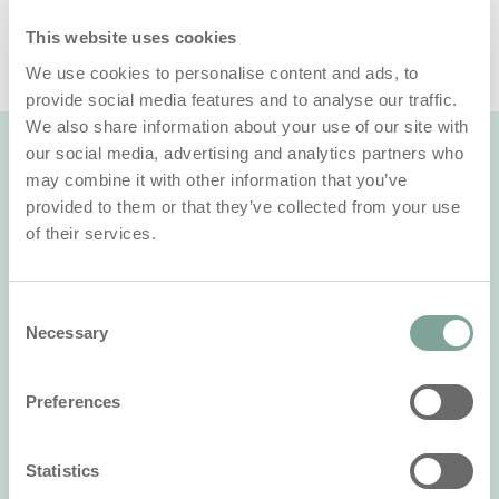
minstens 1% te verbeteren."
This website uses cookies
We use cookies to personalise content and ads, to
provide social media features and to analyse our traffic.
We also share information about your use of our site with
our social media, advertising and analytics partners who
Voordelen van i-giene
may combine it with other information that you’ve
provided to them or that they’ve collected from your use
of their services.
Consent
Necessary
Selection
Preferences
Statistics
Efficiëntie en gemak